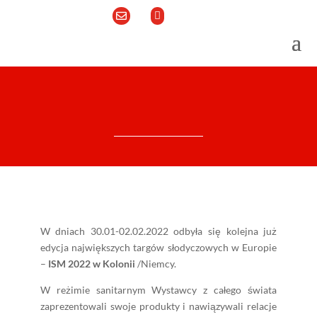


W dniach 30.01-02.02.2022 odbyła się kolejna już
edycja największych targów słodyczowych w Europie
–
ISM 2022 w Kolonii
/Niemcy.
W reżimie sanitarnym Wystawcy z całego świata
zaprezentowali swoje produkty i nawiązywali relacje