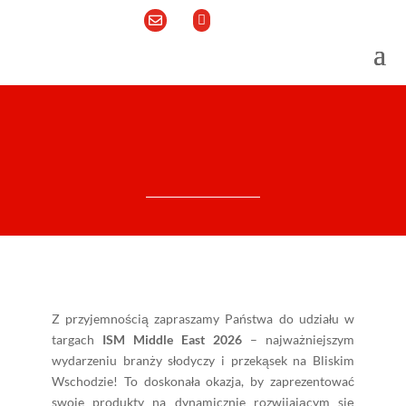


Z przyjemnością zapraszamy Państwa do udziału w
targach
ISM Middle East 2026
– najważniejszym
wydarzeniu branży słodyczy i przekąsek na Bliskim
Wschodzie! To doskonała okazja, by zaprezentować
swoje produkty na dynamicznie rozwijającym się