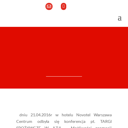


dniu 21.04.2016r w hotelu Novotel Warszawa
Centrum odbyła się konferencja pt. TARGI
SPOŻYWCZE W AZJI – Możliwości promocji