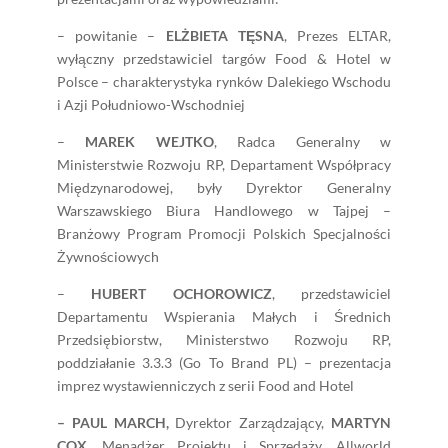
– powitanie –
ELŻBIETA TĘSNA
, Prezes ELTAR,
wyłączny przedstawiciel targów Food & Hotel w
Polsce – charakterystyka rynków Dalekiego Wschodu
i Azji Południowo-Wschodniej
–
MAREK WEJTKO
, Radca Generalny w
Ministerstwie Rozwoju RP, Departament Współpracy
Międzynarodowej, były Dyrektor Generalny
Warszawskiego Biura Handlowego w Tajpej –
Branżowy Program Promocji Polskich Specjalności
Żywnościowych
–
HUBERT OCHOROWICZ
, przedstawiciel
Departamentu Wspierania Małych i Średnich
Przedsiębiorstw, Ministerstwo Rozwoju RP,
poddziałanie 3.3.3 (Go To Brand PL) – prezentacja
imprez wystawienniczych z serii Food and Hotel
– PAUL MARCH,
Dyrektor Zarządzający,
MARTYN
COX
, Menadżer Projektu i Sprzedaży, Allworld