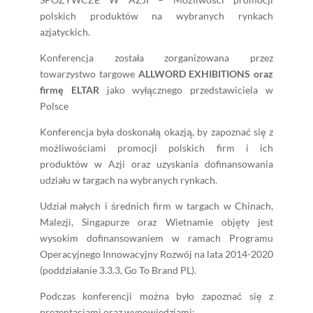
polskich produktów na wybranych rynkach
azjatyckich.
Konferencja została zorganizowana przez
towarzystwo targowe
ALLWORD EXHIBITIONS
oraz
firmę
ELTAR
jako wyłącznego przedstawiciela w
Polsce
Konferencja była doskonałą okazją, by zapoznać się z
możliwościami promocji polskich firm i ich
produktów w Azji oraz uzyskania dofinansowania
udziału w targach na wybranych rynkach.
Udział małych i średnich firm w targach w Chinach,
Malezji, Singapurze oraz Wietnamie objęty jest
wysokim dofinansowaniem w ramach Programu
Operacyjnego Innowacyjny Rozwój na lata 2014-2020
(poddziałanie 3.3.3, Go To Brand PL).
Podczas konferencji można było zapoznać się z
prezentacjami oraz wypowiedziami: