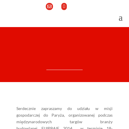


Serdecznie zapraszamy do udziału w misji
gospodarczej do Paryża, organizowanej podczas
międzynarodowych targów branży
budowlanej EUIPBAIE 2014 w terminie 18-