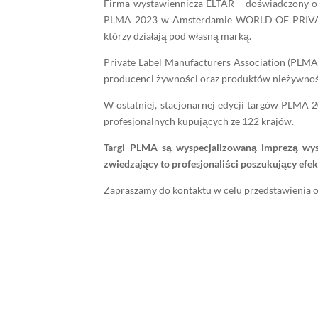
Firma wystawiennicza ELTAR – doświadczony org
PLMA 2023 w Amsterdamie WORLD OF PRIVATE LA
którzy działają pod własną marką.
Private Label Manufacturers Association (PLMA
producenci żywności oraz produktów nieżywnośc
W ostatniej, stacjonarnej edycji targów PLMA 
profesjonalnych kupujących ze 122 krajów.
Targi PLMA są wyspecjalizowaną imprezą wyst
zwiedzający to profesjonaliści poszukujący ef
Zapraszamy do kontaktu w celu przedstawienia o