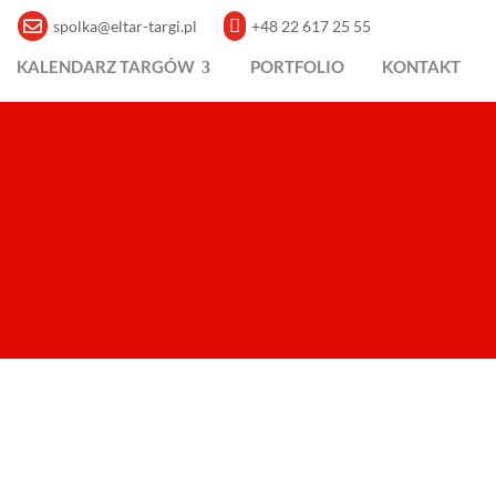


spolka@eltar-targi.pl
+48 22 617 25 55
KALENDARZ TARGÓW
PORTFOLIO
KONTAKT