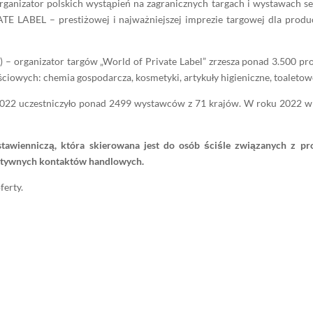
anizator polskich wystąpień na zagranicznych targach i wystawach se
BEL – prestiżowej i najważniejszej imprezie targowej dla produc
) – organizator targów „World of Private Label” zrzesza ponad 3.500 p
iowych: chemia gospodarcza, kosmetyki, artykuły higieniczne, toaleto
2022 uczestniczyło ponad 2499 wystawców z 71 krajów. W roku 2022 w
awienniczą, która skierowana jest do osób ściśle związanych z pr
ektywnych kontaktów handlowych.
ferty.